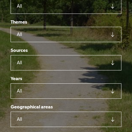
All
Themes
All
Sources
All
Years
All
Geographical areas
All