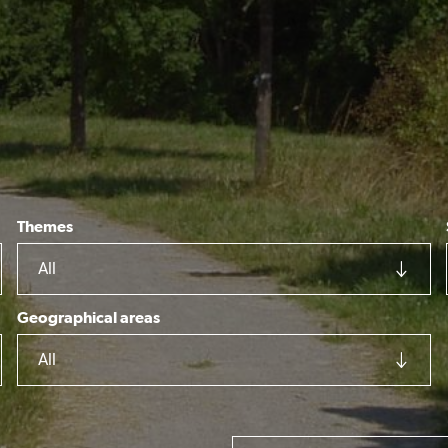
Themes
All
Geographical areas
All