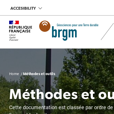
Skip
ACCESIBILITY
to
main
content
Breadcrumb
Home
Méthodes et outils
Méthodes et ou
Cette documentation est classée par ordre de p