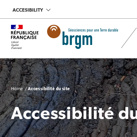
Skip
ACCESIBILITY
to
main
content
Breadcrumb
Home
Accessibilité du site
Accessibilité du