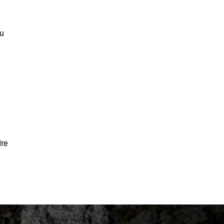
nu
dre