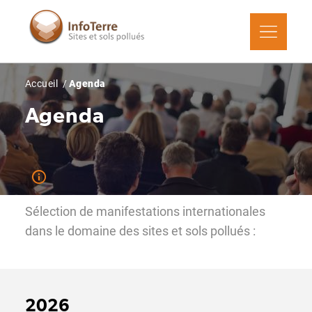
Aller
au
contenu
principal
Fil
Accueil
Agenda
d'Ariane
Agenda
Sélection de manifestations internationales
dans le domaine des sites et sols pollués :
2026