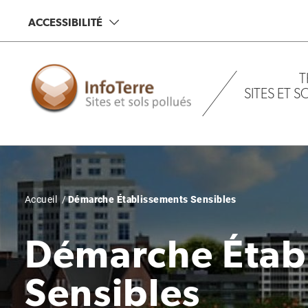
Aller
ACCESSIBILITÉ
au
contenu
principal
T
SITES ET 
Fil
Accueil
Démarche Établissements Sensibles
d'Ariane
Démarche Étab
Sensibles