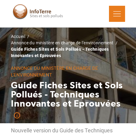
Aller
au
contenu
principal
Fil
Accueil
d'Ariane
Annonce du ministère en charge de l'environnement
Guide Fiches Sites et Sols Pollués - Techniques
Innovantes et Eprouvées
ANNONCE DU MINISTÈRE EN CHARGE DE
L'ENVIRONNEMENT
Guide Fiches Sites et Sols
Pollués - Techniques
Innovantes et Eprouvées
Nouvelle version du Guide des Techniques