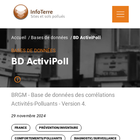
Aller
au
contenu
principal
Fil
Accueil
Bases de données
BD ActiviPoll
d'Ariane
BASES DE DONNÉES
BD ActiviPoll
BRGM - Base de données des corrélations
Activités-Polluants - Version 4.
29 novembre 2024
FRANCE
PRÉVENTION/INVENTAIRE
COMPORTEMENTS/POLLUANTS
DIAGNOSTIC/SURVEILLANCE