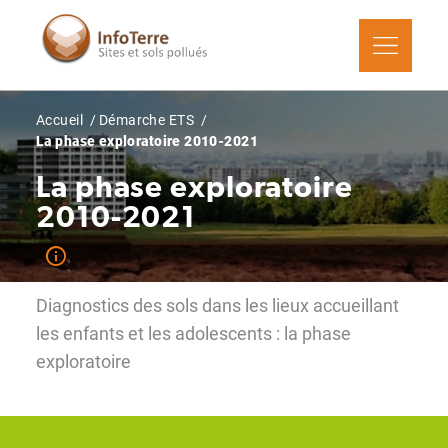
Aller
au
contenu
principal
Fil
Accueil
Démarche ETS
d'Ariane
La phase exploratoire 2010-2021
La phase exploratoire
2010-2021
Diagnostics des sols dans les lieux accueillant
les enfants et les adolescents : la phase
exploratoire