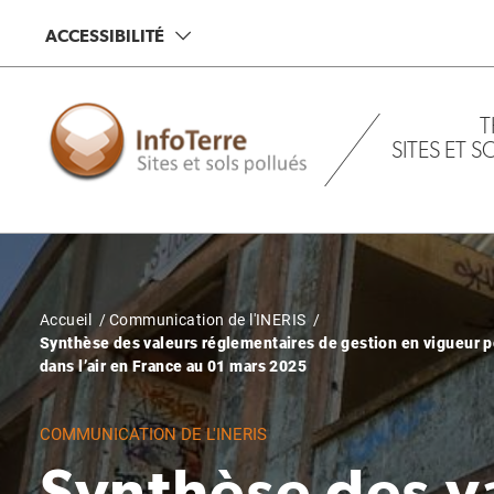
Aller
ACCESSIBILITÉ
au
contenu
principal
T
SITES ET 
Fil
Accueil
Communication de l'INERIS
Synthèse des valeurs réglementaires de gestion en vigueur po
d'Ariane
dans l’air en France au 01 mars 2025
COMMUNICATION DE L'INERIS
Synthèse des v