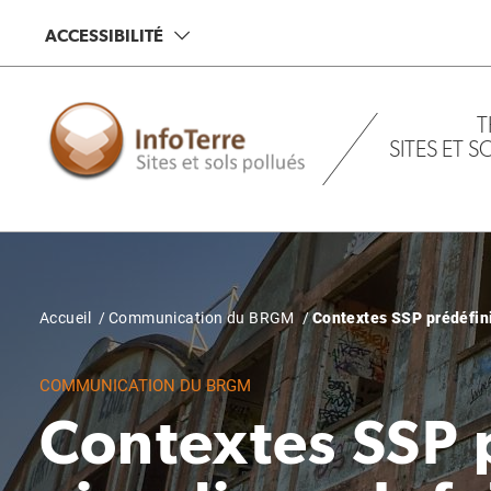
Aller
ACCESSIBILITÉ
au
contenu
principal
T
SITES ET 
Fil
Accueil
Communication du BRGM
Contextes SSP prédéfinis
d'Ariane
COMMUNICATION DU BRGM
Contextes SSP p