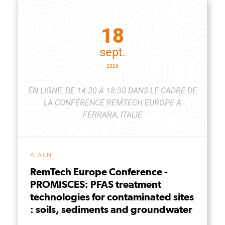
18
sept.
2026
EN LIGNE, DE 14:30 À 18:30 DANS LE CADRE DE
LA CONFÉRENCE REMTECH EUROPE À
FERRARA, ITALIE
A LA UNE
RemTech Europe Conference -
PROMISCES: PFAS treatment
technologies for contaminated sites
: soils, sediments and groundwater