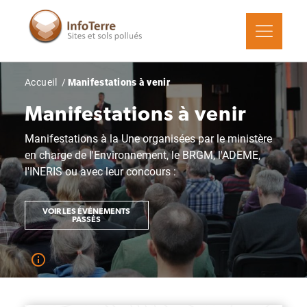
Aller
au
contenu
principal
Fil
Accueil
Manifestations à venir
d'Ariane
Manifestations à venir
Manifestations à la Une organisées par le ministère
en charge de l'Environnement, le BRGM, l'ADEME,
l'INERIS ou avec leur concours :
VOIR LES ÉVÉNEMENTS
PASSÉS