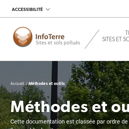
Aller
ACCESSIBILITÉ
au
contenu
principal
T
SITES ET 
Fil
Accueil
Méthodes et outils
d'Ariane
Méthodes et ou
Cette documentation est classée par ordre de p