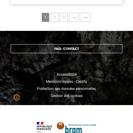
Pagination
Page
Page
Page
Page
Dernière
1
2
3
courante
suivante
page
FAQ - CONTACT
Accessibilité
Mentions légales - Crédits
Protection des données personnelles
Gestion des cookies