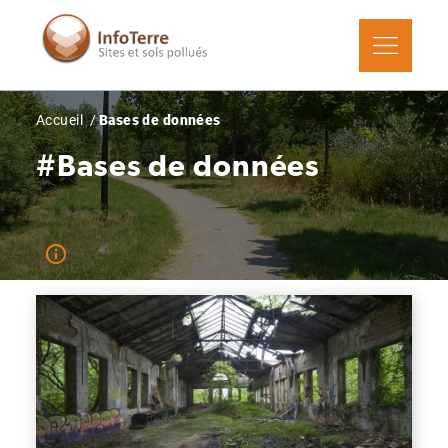
Aller
au
contenu
principal
Fil
Accueil
Bases de données
d'Ariane
#Bases de données