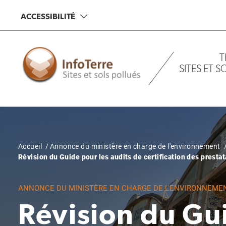
Aller
ACCESSIBILITÉ
au
contenu
principal
T
SITES ET 
Fil
Accueil
Annonce du ministère en charge de l'environnement
Révision du Guide pour les audits de certification des prestat
d'Ariane
ANNONCE DU MINISTÈRE EN CHARGE DE L'ENVIRONNEME
Révision du Gu