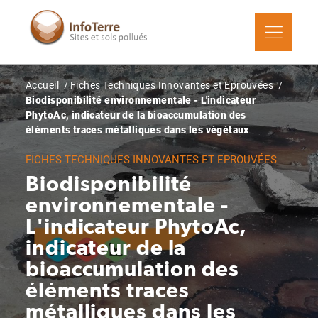
Aller
au
contenu
principal
Fil
Accueil
Fiches Techniques Innovantes et Eprouvées
d'Ariane
Biodisponibilité environnementale - L'indicateur
PhytoAc, indicateur de la bioaccumulation des
éléments traces métalliques dans les végétaux
FICHES TECHNIQUES INNOVANTES ET EPROUVÉES
Biodisponibilité
environnementale -
L'indicateur PhytoAc,
indicateur de la
bioaccumulation des
éléments traces
métalliques dans les