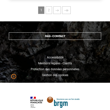
Pagination
Page
Page
Page
Dernière
1
2
courante
suivante
page
FAQ - CONTACT
Accessibilité
Mentions légales - Crédits
Protection des données personnelles
Gestion des cookies