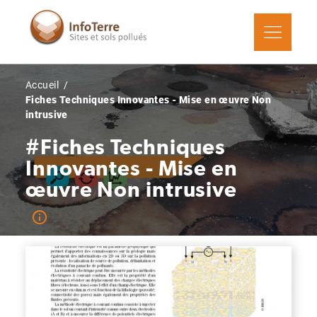
Aller
au
contenu
principal
Fil
Accueil
d'Ariane
Fiches Techniques Innovantes - Mise en œuvre Non
intrusive
#Fiches Techniques
Innovantes - Mise en
œuvre Non intrusive