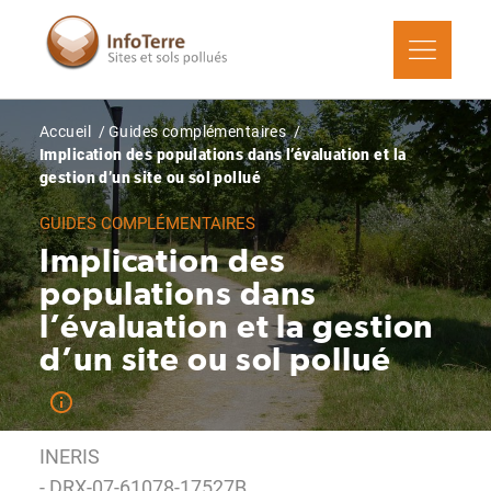
Aller
au
contenu
principal
Fil
Accueil
Guides complémentaires
d'Ariane
Implication des populations dans l’évaluation et la
gestion d’un site ou sol pollué
GUIDES COMPLÉMENTAIRES
Implication des
populations dans
l’évaluation et la gestion
d’un site ou sol pollué
INERIS
- DRX-07-61078-17527B