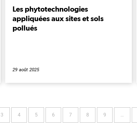
Les phytotechnologies
appliquées aux sites et sols
pollués
29 août 2025
Page
Page
Page
Page
Page
Page
Page
3
4
5
6
7
8
9
…