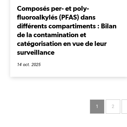
Composés per- et poly-
fluoroalkylés (PFAS) dans
différents compartiments : Bilan
de la contamination et
catégorisation en vue de leur
surveillance
14 oct. 2025
Pagination
Page
Page
1
2
courante