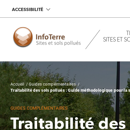
Aller
ACCESSIBILITÉ
au
contenu
principal
T
SITES ET 
Fil
Accueil
Guides complémentaires
Traitabilité des sols pollués : Guide méthodologique pour la 
d'Ariane
GUIDES COMPLÉMENTAIRES
Traitabilité des