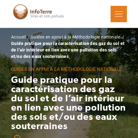
Aller
au
contenu
principal
Fil
Accueil
Guides en appui à la Méthodologie nationale
d'Ariane
Guide pratique pour la caractérisation des gaz du sol et
de l’air intérieur en lien avec une pollution des sols
et/ou des eaux souterraines
GUIDES EN APPUI À LA MÉTHODOLOGIE NATIONALE
Guide pratique pour la
caractérisation des gaz
du sol et de l’air intérieur
en lien avec une pollution
des sols et/ou des eaux
souterraines