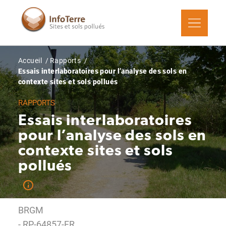
Aller
au
contenu
principal
Fil
Accueil
Rapports
d'Ariane
Essais interlaboratoires pour l’analyse des sols en
contexte sites et sols pollués
RAPPORTS
Essais interlaboratoires
pour l’analyse des sols en
contexte sites et sols
pollués
BRGM
- RP-64857-FR