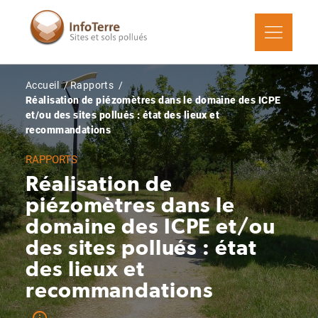
Aller
au
contenu
principal
Fil
Accueil
Rapports
d'Ariane
Réalisation de piézomètres dans le domaine des ICPE
et/ou des sites pollués : état des lieux et
recommandations
RAPPORTS
Réalisation de
piézomètres dans le
domaine des ICPE et/ou
des sites pollués : état
des lieux et
recommandations