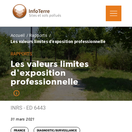
Aller
au
contenu
principal
Fil
Accueil
Rapports
d'Ariane
Les valeurs limites d'exposition professionnelle
RAPPORTS
Les valeurs limites
d'exposition
professionnelle
INRS - ED 6443
31 mars 2021
FRANCE
DIAGNOSTIC/SURVEILLANCE