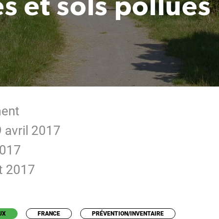
s et sols pollués
ment
9 avril 2017
2017
ût 2017
UX
FRANCE
PRÉVENTION/INVENTAIRE