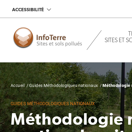
Aller
ACCESSIBILITÉ
au
contenu
principal
T
SITES ET 
Fil
Accueil
Guides Méthodologiques nationaux
Méthodologie n
d'Ariane
GUIDES MÉTHODOLOGIQUES NATIONAUX
Méthodologie n