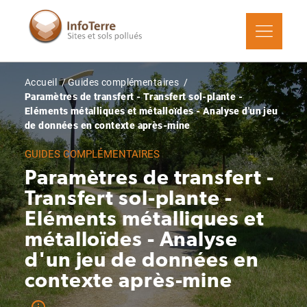
Aller
au
contenu
principal
Fil
Accueil
Guides complémentaires
d'Ariane
Paramètres de transfert - Transfert sol-plante -
Eléments métalliques et métalloïdes - Analyse d'un jeu
de données en contexte après-mine
GUIDES COMPLÉMENTAIRES
Paramètres de transfert -
Transfert sol-plante -
Eléments métalliques et
métalloïdes - Analyse
d'un jeu de données en
contexte après-mine