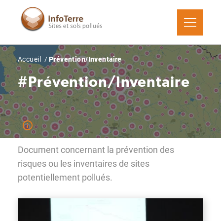
Aller
au
contenu
principal
Fil
Accueil
Prévention/Inventaire
d'Ariane
#Prévention/Inventaire
Document concernant la prévention des
risques ou les inventaires de sites
potentiellement pollués.