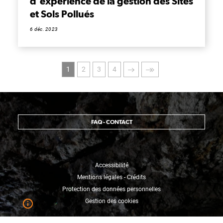
d'expérience de la gestion des Sites
et Sols Pollués
6 déc. 2023
Pagination
Page
Page
Page
Page
Page
Dernière
1
2
3
4
courante
suivante
page
FAQ - CONTACT
Accessibilité
Mentions légales - Crédits
Protection des données personnelles
Gestion des cookies