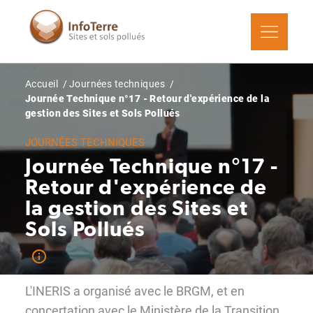
Aller
au
contenu
principal
Fil
Accueil
Journées techniques
d'Ariane
Journée Technique n°17 - Retour d'expérience de la
gestion des Sites et Sols Pollués
JOURNÉES TECHNIQUES
Journée Technique n°17 -
Retour d'expérience de
la gestion des Sites et
Sols Pollués
L'INERIS a organisé avec le BRGM, et en
concertation avec le Ministère de la Transition