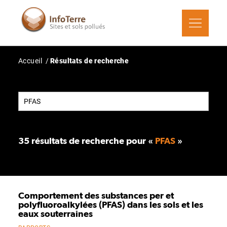
Aller
au
contenu
principal
Fil
Accueil
Résultats de recherche
d'Ariane
Rechercher
OK
35 résultats de recherche pour «
PFAS
»
Comportement des substances per et
polyfluoroalkylées (PFAS) dans les sols et les
eaux souterraines