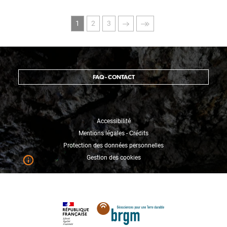
Pagination
Page
Page
Page
Page
Dernière
1
2
3
courante
suivante
page
FAQ - CONTACT
Accessibilité
Mentions légales - Crédits
Protection des données personnelles
Gestion des cookies