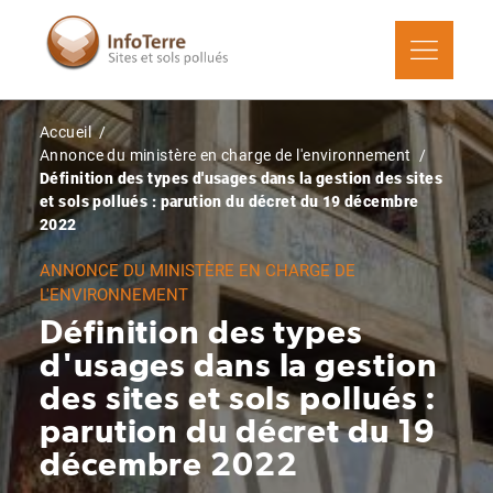
Aller
au
contenu
principal
Fil
Accueil
d'Ariane
Annonce du ministère en charge de l'environnement
Définition des types d'usages dans la gestion des sites
et sols pollués : parution du décret du 19 décembre
2022
ANNONCE DU MINISTÈRE EN CHARGE DE
L'ENVIRONNEMENT
Définition des types
d'usages dans la gestion
des sites et sols pollués :
parution du décret du 19
décembre 2022